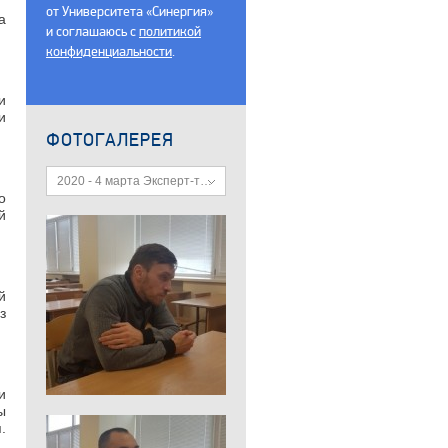
от Университета «Синергия»
а
и соглашаюсь c
политикой
конфиденциальности
.
и
и
ФОТОГАЛЕРЕЯ
2020 - 4 марта Эксперт-техник
о
й
й
з
и
ы
.