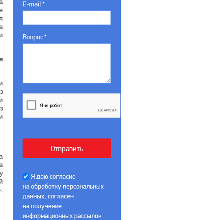
а
E-mail
*
я
я
а
и
Вопрос
*
я
и
з
и
з
и
а
а
у
Я даю согласие
й
на обработку персональных
.
данных, согласен
на получение
информационных рассылок