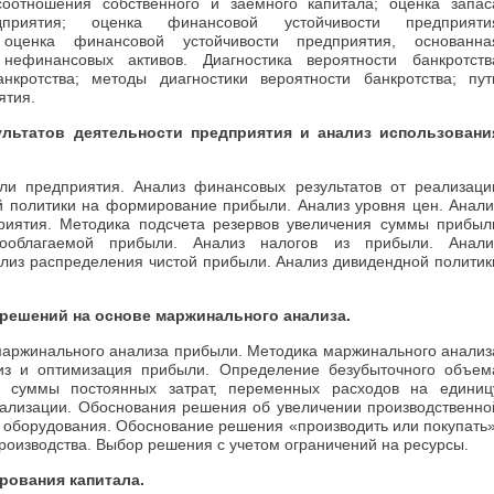
оотношения собственного и заемного капитала; оценка запас
дприятия; оценка финансовой устойчивости предприяти
оценка финансовой устойчивости предприятия, основанна
ефинансовых активов. Диагностика вероятности банкротств
кротства; методы диагностики вероятности банкротства; пут
ятия.
ультатов деятельности предприятия и анализ использовани
ли предприятия. Анализ финансовых результатов от реализаци
й политики на формирование прибыли. Анализ уровня цен. Анали
приятия. Методика подсчета резервов увеличения суммы прибыл
гооблагаемой прибыли. Анализ налогов из прибыли. Анали
лиз распределения чистой прибыли. Анализ дивидендной политик
 решений на основе маржинального анализа.
маржинального анализа прибыли. Методика маржинального анализ
из и оптимизация прибыли. Определение безубыточного объем
й суммы постоянных затрат, переменных расходов на единиц
еализации. Обоснования решения об увеличении производственно
оборудования. Обоснование решения «производить или покупать»
роизводства. Выбор решения с учетом ограничений на ресурсы.
рования капитала.