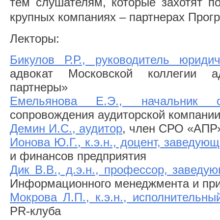
тем слушателям, которые захотят п
крупных компаниях – партнерах Прог
Лекторы:
Бикулов Р.Р., руководитель юриди
адвокат Московской коллегии а
партнеры»
Емельянова Е.Э., начальник о
сопровождения аудиторской компани
Демин И.С., аудитор
, член СРО «АПР
Ионова Ю.Г., к.э.н., доцент, заведу
и финансов предприятия
Дик В.В., д.э.н., профессор, завед
Информационного менеджмента и пр
Мокрова Л.П., к.э.н., исполнительны
PR-клуба