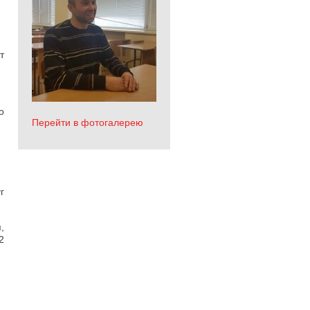
т
о
Перейти в фотогалерею
г
,
2