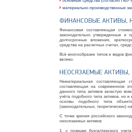
основные средства (согласно ПБУ 6
материально-производственные
за
ФИНАНСОВЫЕ АКТИВЫ, 
Финансовая составляющая стоимо
законодательно утвержденные и 
долгосрочные вложения, краткос
средства на расчетных счетах, средс
Всё многообразие типов и видов фи
велико.
НЕОСЯЗАЕМЫЕ АКТИВЫ,
Нематериальная составляющая с
составляющая на современном эта
данного типа активов зачастую во
учёта подобного типа активов, но и
основы подобного типа объект
(законодательных, теоретических) н
С точки зрения российского законод
неосязаемых активов:
с позиции бухгалтерского учет