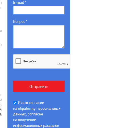
E-mail
*
о
т
Вопрос
*
и
е
т
о
Я даю согласие
,
на обработку персональных
я
а
данных, согласен
на получение
информационных рассылок