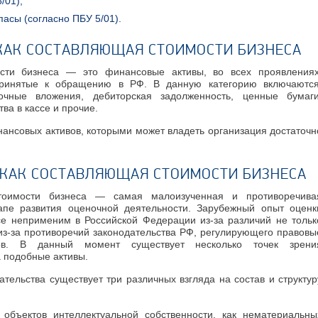
/01);
пасы (согласно ПБУ 5/01).
КАК СОСТАВЛЯЮЩАЯ СТОИМОСТИ БИЗНЕСА
сти бизнеса — это финансовые активы, во всех проявлениях
принятые к обращению в РФ. В данную категорию включаются
рочные вложения, дебиторская задолженность, ценные бумаги
тва в кассе и прочие.
нансовых активов, которыми может владеть организация достаточн
 КАК СОСТАВЛЯЮЩАЯ СТОИМОСТИ БИЗНЕСА
тоимости бизнеса — самая малоизученная и противоречива
пе развития оценочной деятельности. Зарубежный опыт оценк
все неприменим в Российской Федерации
из-за
различий не тольк
из-за
противоречий законодательства РФ, регулирующего правовы
ов. В данный момент существует несколько точек зрени
а подобные активы.
ательства существует три различных взгляда на состав и структур
а объектов интеллектуальной собственности, как нематериальны