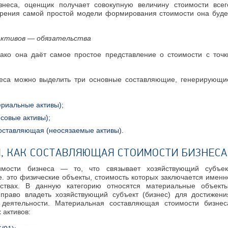
неса, оценщик получает совокупную величину стоимости всег
 зрения самой простой модели формирования стоимости она буде
активов — обязательства
ако она даёт самое простое представление о стоимости с точк
неса можно выделить три основные составляющие, генерирующи
риальные активы);
совые активы);
оставляющая (неосязаемые активы).
, КАК СОСТАВЛЯЮЩАЯ СТОИМОСТИ БИЗНЕСА
имости бизнеса — то, что связывает хозяйствующий субъек
е. это физические объекты, стоимость которых заключается именн
ествах. В данную категорию относятся материальные объекты
 право владеть хозяйствующий субъект (бизнес) для достижени
деятельности. Материальная составляющая стоимости бизнес
 активов: