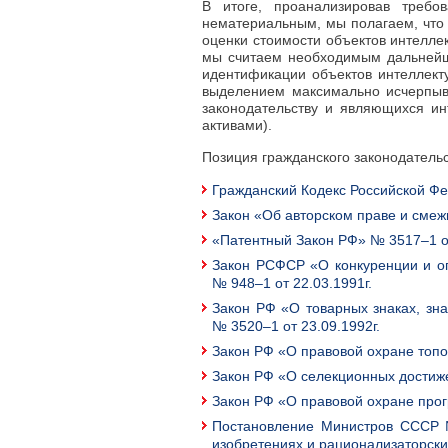
В итоге, проанализировав требо
нематериальным, мы полагаем, что 
оценки стоимости объектов интеллек
мы считаем необходимым дальнейш
идентификации объектов интеллект
выделением максимально исчерпыв
законодательству и являющихся и
активами).
Позиция гражданского законодатель
Гражданский Кодекс Российской Феде
Закон «Об авторском праве и смеж
«Патентный Закон РФ» № 3517–1 от
Закон РСФСР «О конкуренции и ог
№ 948–1 от 22.03.1991г.
Закон РФ «О товарных знаках, зн
№ 3520–1 от 23.09.1992г.
Закон РФ «О правовой охране топо
Закон РФ «О селекционных достиже
Закон РФ «О правовой охране прог
Постановление Министров СССР №
изобретениях и рационализаторск