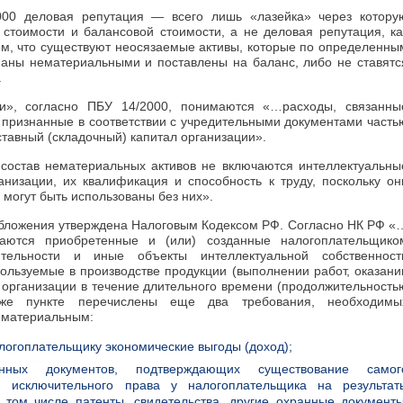
000 деловая репутация — всего лишь «лазейка» через котору
стоимости и балансовой стоимости, а не деловая репутация, ка
тем, что существуют неосязаемые активы, которые по определенны
наны нематериальными и поставлены на баланс, либо не ставятс
.
и», согласно ПБУ 14/2000, понимаются «…расходы, связанны
 признанные в соответствии с учредительными документами часть
уставный (складочный) капитал организации».
 состав нематериальных активов не включаются интеллектуальны
низации, их квалификация и способность к труду, поскольку он
 могут быть использованы без них».
обложения утверждена Налоговым Кодексом РФ. Согласно НК РФ «
аются приобретенные и (или) созданные налогоплательщико
ятельности и иные объекты интеллектуальной собственност
пользуемые в производстве продукции (выполнении работ, оказани
д организации в течение длительного времени (продолжительность
е пункте перечислены еще два требования, необходимы
ематериальным:
логоплательщику экономические выгоды (доход);
ных документов, подтверждающих существование самог
) исключительного права у налогоплательщика на результат
в том числе патенты, свидетельства, другие охранные документы