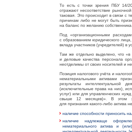
То есть с точки зрения ПБУ 14/2
отражают несоответствие рыночной 
таковая. Это происходит в связи с 
причинам либо не могут быть приз
на баланс по желанию собственника
Под «организационными расходам
с образованием юридического лица,
вклада участников (учредителей) в 
Там же отдельно выделено, что «в
и деловые качества персонала орга
неотделимы от своих носителей и не
Позиция налогового учёта и налого
нематериальными активами призн
результаты интеллектуальной де
(исключительные права на них), ис
услуг) или для управленческих нуж
свыше 12 месяцев)». В этом ж
для признания
какого-либо
актива н
наличие способности приносить на
наличие надлежаще оформлен
нематериального актива и (или
интеллектуальной деятельности [