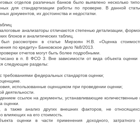
оговых отделов различных банков было выявлено несколько типо
анных для стандартизации работы по проверке. В данной стать
ых документов, их достоинства и недостатки.
таблиц
 залоговые анализаторы отличаются степенью детализации, формо
ких блоков и аналитических таблиц.
а был рассмотрен в статье Мирзоян Н.В. «Оценка стоимост
ения по кредиту» Банковское дело №8/2013.
проверки отчетов могут быть более подробными.
писано в п. 8 ФСО 3. Вне зависимости от вида объекта оценки 
ся следующие разделы:
и с требованиями федеральных стандартов оценки;
б оценщике.
ловия, использованные оценщиком при проведении оценки;
й деятельности.
едением ссылок на документы, устанавливающие количественные 
а оценки.
, а также анализ других внешних факторов, не относящихс
но влияющих на его стоимость.
бъекта оценки в части применения доходного, затратного 