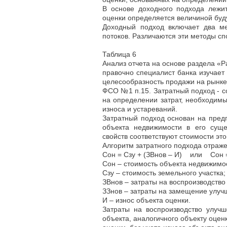
В основе доходного подхода лежит
оценки определяется величиной буд
Доходный подход включает два ме
потоков. Различаются эти методы с
Таблица 6
Анализ отчета на основе раздела «Р
правочно специалист банка изучает
целесообразность продажи на рынке
ФСО №1 п.15. Затратный подход - с
на определении затрат, необходимы
износа и устареваний.
Затратный подход основан на пред
объекта недвижимости в его суще
свойств соответствуют стоимости это
Алгоритм затратного подхода отраж
Сон = Сзу + (ЗВнов – И) или Сон = 
Сон – стоимость объекта недвижимо
Сзу – стоимость земельного участка;
ЗВнов – затраты на воспроизводство
ЗЗнов – затраты на замещение улучш
И – износ объекта оценки.
Затраты на воспроизводство улучш
объекта, аналогичного объекту оцен