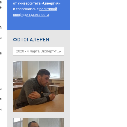
в
от Университета «Синергия»
е
и соглашаюсь c
политикой
конфиденциальности
.
й
и
ФОТОГАЛЕРЕЯ
2020 - 4 марта Эксперт-техник
в
и
я
и