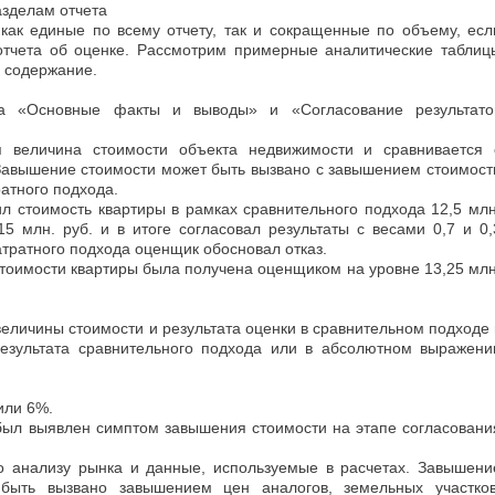
азделам отчета
как единые по всему отчету, так и сокращенные по объему, есл
отчета об оценке. Рассмотрим примерные аналитические таблиц
их содержание.
ла «Основные факты и выводы» и «Согласование результато
я величина стоимости объекта недвижимости и сравнивается 
Завышение стоимости может быть вызвано с завышением стоимост
ратного подхода.
л стоимость квартиры в рамках сравнительного подхода 12,5 млн
15 млн. руб. и в итоге согласовал результаты с весами 0,7 и 0,
атратного подхода оценщик обосновал отказ.
стоимости квартиры была получена оценщиком на уровне 13,25 млн
величины стоимости и результата оценки в сравнительном подходе 
езультата сравнительного подхода или в абсолютном выражени
 или 6%.
был выявлен симптом завышения стоимости на этапе согласовани
о анализу рынка и данные, используемые в расчетах. Завышени
 быть вызвано завышением цен аналогов, земельных участков