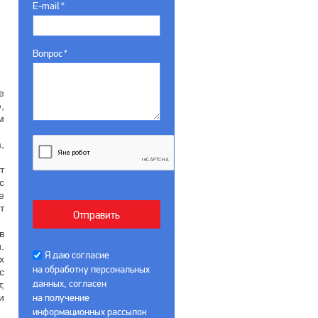
E-mail
*
Вопрос
*
е
,
м
,
т
с
е
т
в
.
Я даю согласие
х
на обработку персональных
с
данных, согласен
,
и
на получение
информационных рассылок