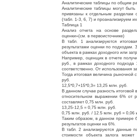
Аналитические таблицы по общим р
Аналитические таблицы могут быть 
привязаны к отдельным разделам 
(табл. 1-3, 6, 7) и проанализируем 
Таблица 1
Анализ отчета на основе разде
оценки»(см. в первоисточнике)
В табл. 1 анализируются итогова
результатами оценки по подходам. 
объекта в рамках доходного или зат
Например, оценщик в отчете получи
руб., в рамках доходного подхода 
соответственно. От использования з
Тогда итоговая величина рыночной 
руб.
12,5*0,7+15*0,3= 13,25 млн. руб.
В данном случае разность итоговой 
относительном выражении 6% от р
составляет 0,75 млн. руб.
13,25-12,5 = 0,75 млн. руб.
0,75 млн. руб. / 12.5 млн. руб = 0,06
Таким образом, в данном примере 
результатов оценки на 6%.
В табл. 2 анализируются данные п
стоимости объекта залога может