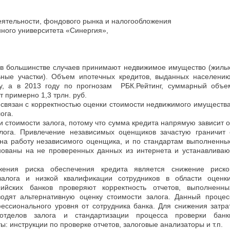
деятельности, фондового рынка и налогообложения
ого университета «Синергия»,
а в большинстве случаев принимают недвижимое имущество (жилы
ьные участки). Объем ипотечных кредитов, выданных населению
ду, а в 2013 году по прогнозам РБК.Рейтинг, суммарный объе
ит примерно 1,3 трлн. руб.
 связан с корректностью оценки стоимости недвижимого имущества
лога.
 стоимости залога, потому что сумма кредита напрямую зависит о
лога. Привлечение независимых оценщиков зачастую граничит 
 на работу независимого оценщика, и по стандартам выполненны
нованы на не проверенных данных из интернета и устанавливаю
ения риска обеспечения кредита является снижение риско
залога и низкой квалификации сотрудников в области оценки
сийских банков проверяют корректность отчетов, выполненны
дят альтернативную оценку стоимости залога. Данный процес
ессионального уровня от сотрудника банка. Для снижения затрат
отделов залога и стандартизации процесса проверки банк
: инструкции по проверке отчетов, залоговые анализаторы и т.п.