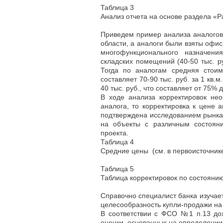
Таблица 3
Анализ отчета на основе раздела «Р
Приведем пример анализа аналогов (
области, а аналоги были взяты офис
многофункционального назначени
складских помещений (40-50 тыс. ру
Тогда по аналогам средняя стоим
составляет 70-90 тыс. руб. за 1 кв.
40 тыс. руб., что составляет от 75% 
В ходе анализа корректировок нео
аналога, то корректировка к цене
подтверждена исследованием рынка
на объекты с различным состояни
проекта.
Таблица 4
Средние цены (см. в первоисточник
Таблица 5
Таблица корректировок по состоянию
Справочно специалист банка изучае
целесообразность купли-продажи на
В соответствии с ФСО №1 п.13 дох
оценки, основанных на определении