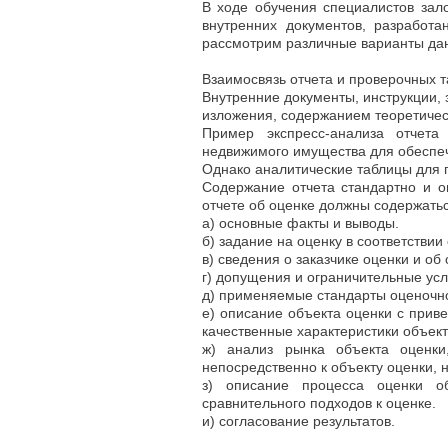
В ходе обучения специалистов зал
внутренних документов, разработ
рассмотрим различные варианты данн
Взаимосвязь отчета и проверочных 
Внутренние документы, инструкции,
изложения, содержанием теоретичес
Пример экспресс-анализа отчет
недвижимого имущества для обеспеч
Однако аналитические таблицы для 
Содержание отчета стандартно и о
отчете об оценке должны содержать
а) основные факты и выводы.
б) задание на оценку в соответстви
в) сведения о заказчике оценки и о
г) допущения и ограничительные ус
д) применяемые стандарты оценочно
е) описание объекта оценки с прив
качественные характеристики объект
ж) анализ рынка объекта оценки
непосредственно к объекту оценки, 
з) описание процесса оценки о
сравнительного подходов к оценке.
и) согласование результатов.