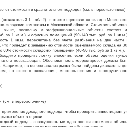
асчет стоимости в сравнительном подходе» (см. в первоисточнике)
показатель 3.1. табл.2) в отчете оценивается склад в Московско
но-складские комплексы в Московской области. Стоимость объекто
я выше, поскольку многофункциональные объекты состоят и
б. за 1 кв.м.) и офисных помещений (90-140 тыс. руб. за 1 кв.м.)
ость 1 кв.м. пересчитана без учета разбиения на две части 
м., что приведет к завышению стоимости оцениваемого склада на 30
до 80% стоимости складских помещений (40-50 тыс. руб за 1 кв.м.).
бходимо проверять логику внесения: если объект оценки лучше
 аналога повышающая. Обоснованность корректировок должна быт
. Например, на основе анализ рынка были найдены диапазоны це
ем, но схожего назначения, местоположения и конструктивног
е)
 (см. в первоисточнике)
т применение доходного подхода, чтобы проверить инвестиционну
 рынке объекта оценки.
одный подход - совокупность методов оценки стоимости объект
 ожидаемых доходов от использования объекта оценки.