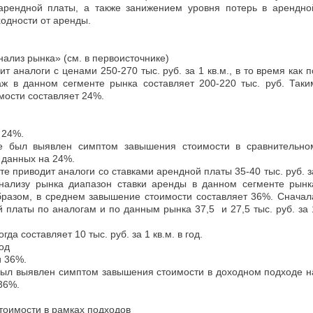
 арендной платы, а также занижением уровня потерь в арендно
одности от аренды.
нализ рынка» (см. в первоисточнике)
 аналоги с ценами 250-270 тыс. руб. за 1 кв.м., в то время как п
ж в данном сегменте рынка составляет 200-220 тыс. руб. Таки
мости составляет 24%.
и 24%.
е был выявлен симптом завышения стоимости в сравнительно
 данных на 24%.
е приводит аналоги со ставками арендной платы 35-40 тыс. руб. з
 анализу рынка диапазон ставки аренды в данном сегменте рынк
образом, в среднем завышение стоимости составляет 36%. Сначал
 платы по аналогам и по данным рынка 37,5 и 27,5 тыс. руб. за 
а составляет 10 тыс. руб. за 1 кв.м. в год.
год
и 36%.
был выявлен симптом завышения стоимости в доходном подходе н
36%.
тоимости в рамках подходов