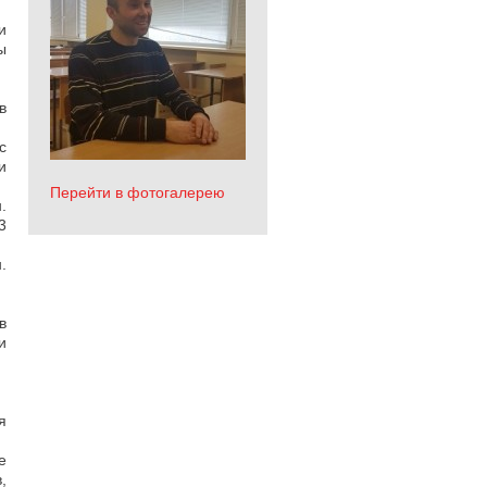
и
ы
в
с
и
Перейти в фотогалерею
.
3
.
в
и
я
е
,