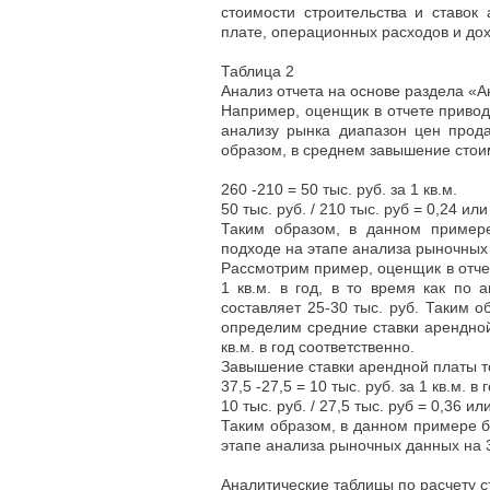
стоимости строительства и ставок
плате, операционных расходов и дох
Таблица 2
Анализ отчета на основе раздела «А
Например, оценщик в отчете приводит
анализу рынка диапазон цен прода
образом, в среднем завышение стои
260 -210 = 50 тыс. руб. за 1 кв.м.
50 тыс. руб. / 210 тыс. руб = 0,24 ил
Таким образом, в данном пример
подходе на этапе анализа рыночных
Рассмотрим пример, оценщик в отчет
1 кв.м. в год, в то время как по
составляет 25-30 тыс. руб. Таким 
определим средние ставки арендной
кв.м. в год соответственно.
Завышение ставки арендной платы тогд
37,5 -27,5 = 10 тыс. руб. за 1 кв.м. в 
10 тыс. руб. / 27,5 тыс. руб = 0,36 ил
Таким образом, в данном примере 
этапе анализа рыночных данных на 
Аналитические таблицы по расчету с