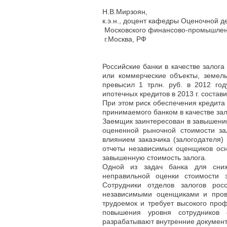
Н.В.Мирзоян,
к.э.н., доцент кафедры Оценочной 
Московского финансово-промышленн
г.Москва, РФ
Российские банки в качестве залог
или коммерческие объекты, земел
превысил 1 трлн. руб. в 2012 го
ипотечных кредитов в 2013 г. состав
При этом риск обеспечения кредита
принимаемого банком в качестве за
Заемщик заинтересован в завышении
оцененной рыночной стоимости за
влиянием заказчика (залогодателя)
отчеты независимых оценщиков ос
завышенную стоимость залога.
Одной из задач банка для сниж
неправильной оценки стоимости 
Сотрудники отделов залогов рос
независимыми оценщиками и прово
трудоемок и требует высокого проф
повышения уровня сотрудников 
разрабатывают внутренние документы