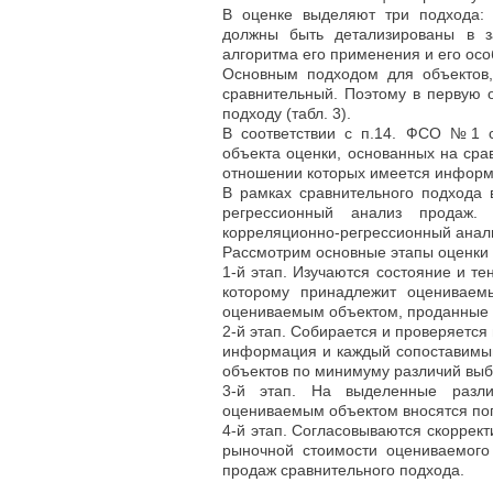
В оценке выделяют три подхода:
должны быть детализированы в з
алгоритма его применения и его осо
Основным подходом для объектов,
сравнительный. Поэтому в первую 
подходу (табл. 3).
В соответствии с п.14. ФСО №1 с
объекта оценки, основанных на сра
отношении которых имеется информ
В рамках сравнительного подхода 
регрессионный анализ продаж.
корреляционно-регрессионный анали
Рассмотрим основные этапы оценки
1-й этап. Изучаются состояние и те
которому принадлежит оцениваем
оцениваемым объектом, проданные 
2-й этап. Собирается и проверяетс
информация и каждый сопоставимый
объектов по минимуму различий выб
3-й этап. На выделенные разли
оцениваемым объектом вносятся поп
4-й этап. Согласовываются скоррек
рыночной стоимости оцениваемого
продаж сравнительного подхода.