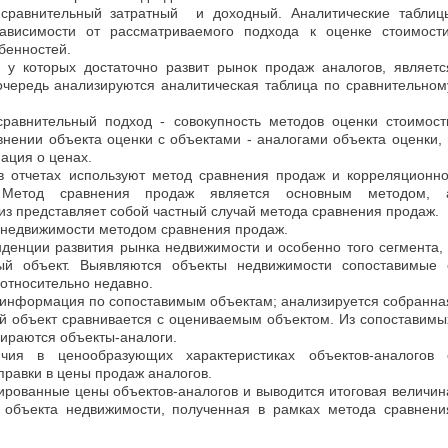
 сравнительный затратный и доходный. Аналитические таблиц
ависимости от рассматриваемого подхода к оценке стоимости
бенностей.
 у которых достаточно развит рынок продаж аналогов, являетс
очередь анализируются аналитическая таблица по сравнительном
равнительный подход - совокупность методов оценки стоимост
внении объекта оценки с объектами - аналогами объекта оценки, 
ация о ценах.
в отчетах используют метод сравнения продаж и корреляционно
 Метод сравнения продаж является основным методом, 
з представляет собой частный случай метода сравнения продаж.
 недвижимости методом сравнения продаж.
нденции развития рынка недвижимости и особенно того сегмента, 
ый объект. Выявляются объекты недвижимости сопоставимые 
относительно недавно.
я информация по сопоставимым объектам; анализируется собранна
 объект сравнивается с оцениваемым объектом. Из сопоставимы
ираются объекты-аналоги.
чия в ценообразующих характеристиках объектов-аналогов 
равки в цены продаж аналогов.
тированные цены объектов-аналогов и выводится итоговая величин
 объекта недвижимости, полученная в рамках метода сравнени