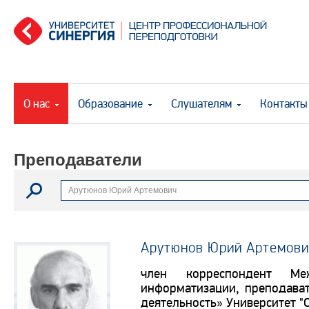
О нас
Образование
Слушателям
Контакты
Преподаватели
Арутюнов Юрий Артемович
Арутюнов Юрий Артемови
член корреспондент Ме
информатизации, преподава
деятельность» Университет "С