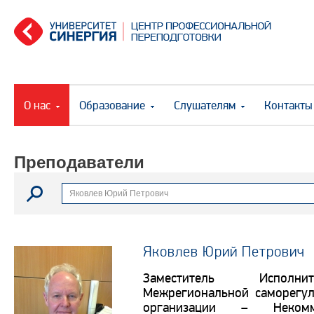
О нас
Образование
Слушателям
Контакты
Преподаватели
Яковлев Юрий Петрович
Яковлев Юрий Петрович
Заместитель Исполни
Межрегиональной саморегу
организации – Некомме